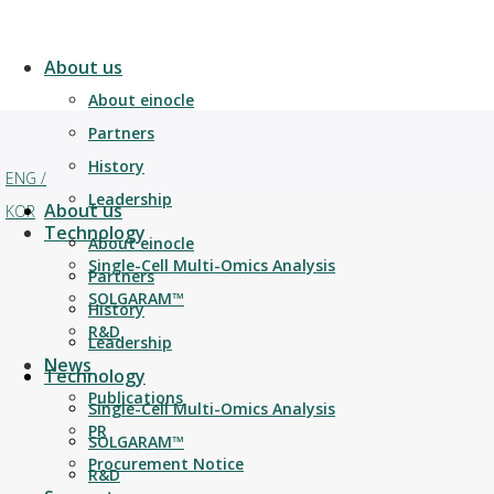
About us
About einocle
Partners
History
ENG /
Leadership
About us
KOR
Technology
About einocle
Single-Cell Multi-Omics Analysis
Partners
SOLGARAM™
History
R&D
Leadership
News
Technology
Publications
Single-Cell Multi-Omics Analysis
PR
SOLGARAM™
Procurement Notice
R&D